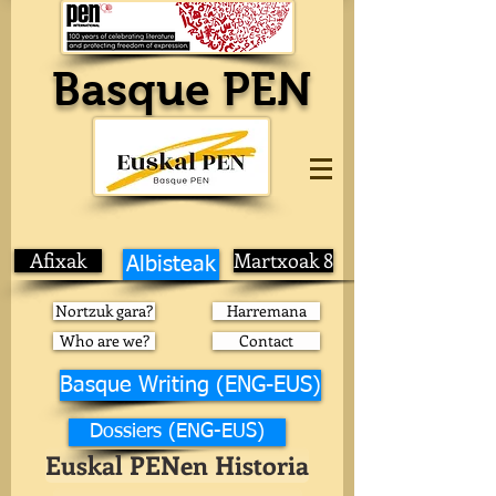
Basque PEN
Afixak
Martxoak 8
Albisteak
Nortzuk gara?
Harremana
Who are we?
Contact
Basque Writing (ENG-EUS)
Dossiers (ENG-EUS)
Euskal PENen Historia