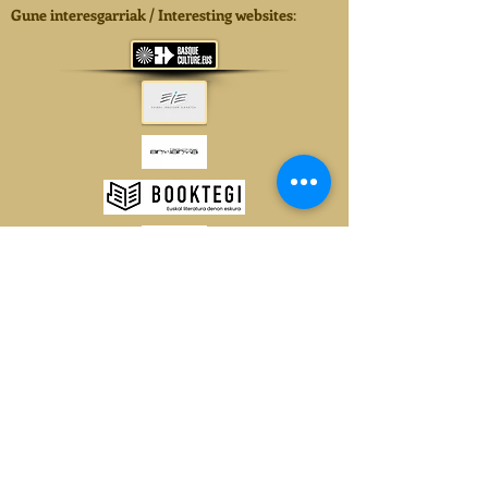
Gune interesgarriak / Interesting websites
:
Laguntzaileak: Supported by
: