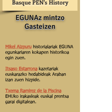
Basque PEN's History
EGUNAz mintzo
Gasteizen
Mikel Aizpuru
historialariak EGUNA
egunkariaren kokapen historikoa
egin zuen.
Itsaso Estarrona
kazetariak
euskarazko hedabideak Araban
izan zuen hizpide.
Txema Ramirez de la Piscina
EHUko irakasleak euskal prentsa
garai digitalean.