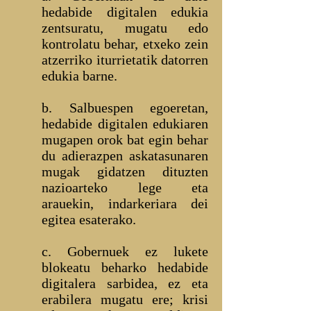
hedabide digitalen edukia
zentsuratu, mugatu edo
kontrolatu behar, etxeko zein
atzerriko iturrietatik datorren
edukia barne.
b. Salbuespen egoeretan,
hedabide digitalen edukiaren
mugapen orok bat egin behar
du adierazpen askatasunaren
mugak gidatzen dituzten
nazioarteko lege eta
arauekin, indarkeriara dei
egitea esaterako.
c. Gobernuek ez lukete
blokeatu beharko hedabide
digitalera sarbidea, ez eta
erabilera mugatu ere; krisi