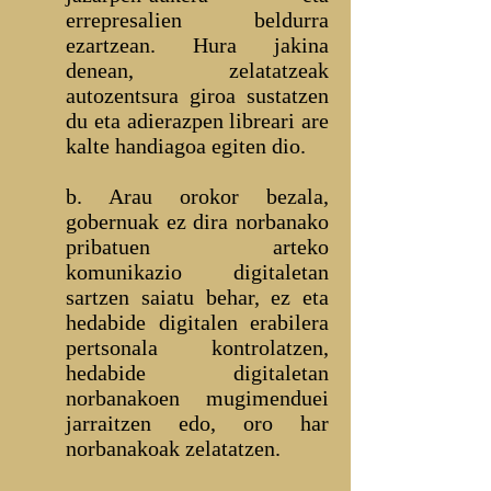
errepresalien beldurra
ezartzean. Hura jakina
denean, zelatatzeak
autozentsura giroa sustatzen
du eta adierazpen libreari are
kalte handiagoa egiten dio.
b. Arau orokor bezala,
gobernuak ez dira norbanako
pribatuen arteko
komunikazio digitaletan
sartzen saiatu behar, ez eta
hedabide digitalen erabilera
pertsonala kontrolatzen,
hedabide digitaletan
norbanakoen mugimenduei
jarraitzen edo, oro har
norbanakoak zelatatzen.