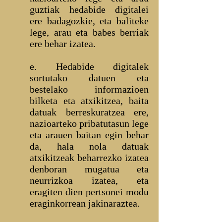
guztiak hedabide digitalei
ere badagozkie, eta baliteke
lege, arau eta babes berriak
ere behar izatea.
e. Hedabide digitalek
sortutako datuen eta
bestelako informazioen
bilketa eta atxikitzea, baita
datuak berreskuratzea ere,
nazioarteko pribatutasun lege
eta arauen baitan egin behar
da, hala nola datuak
atxikitzeak beharrezko izatea
denboran mugatua eta
neurrizkoa izatea, eta
eragiten dien pertsonei modu
eraginkorrean jakinaraztea.