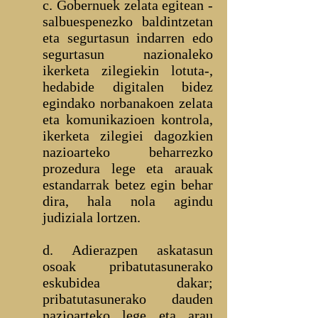
c. Gobernuek zelata egitean -
salbuespenezko baldintzetan
eta segurtasun indarren edo
segurtasun nazionaleko
ikerketa zilegiekin lotuta-,
hedabide digitalen bidez
egindako norbanakoen zelata
eta komunikazioen kontrola,
ikerketa zilegiei dagozkien
nazioarteko beharrezko
prozedura lege eta arauak
estandarrak betez egin behar
dira, hala nola agindu
judiziala lortzen.
d. Adierazpen askatasun
osoak pribatutasunerako
eskubidea dakar;
pribatutasunerako dauden
nazioarteko lege eta arau