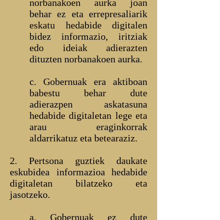
norbanakoen aurka joan
behar ez eta errepresaliarik
eskatu hedabide digitalen
bidez informazio, iritziak
edo ideiak adierazten
dituzten norbanakoen aurka.
c. Gobernuak era aktiboan
babestu behar dute
adierazpen askatasuna
hedabide digitaletan lege eta
arau eraginkorrak
aldarrikatuz eta betearaziz.
2. Pertsona guztiek daukate
eskubidea informazioa hedabide
digitaletan bilatzeko eta
jasotzeko.
a. Gobernuak ez dute