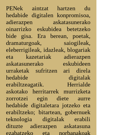
PENek aintzat hartzen du
hedabide digitalen konpromisoa,
adierazpen askatasunerako
oinarrizko eskubidea betetzeko
bide gisa. Era berean, poetak,
dramaturgoak, saiogileak,
eleberrigileak, idazleak, blogariak
eta kazetariak adierazpen
askatasunerako eskubideen
urraketak sufritzen ari direla
hedabide digitalak
erabiltzeagatik. Herrialde
askotako herritarrek murrizketa
zorrotzei egin diete aurre
hedabide digitaletara jotzeko eta
erabiltzeko; bitartean, gobernuek
teknologia digitalak erabili
dituzte adierazpen askatasuna
ezabatzeko eta norbanakoak