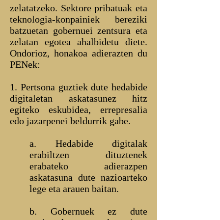
zelatatzeko. Sektore pribatuak eta
teknologia-konpainiek bereziki
batzuetan gobernuei zentsura eta
zelatan egotea ahalbidetu diete.
Ondorioz, honakoa adierazten du
PENek:
1. Pertsona guztiek dute hedabide
digitaletan askatasunez hitz
egiteko eskubidea, errepresalia
edo jazarpenei beldurrik gabe.
a. Hedabide digitalak
erabiltzen dituztenek
erabateko adierazpen
askatasuna dute nazioarteko
lege eta arauen baitan.
b. Gobernuek ez dute