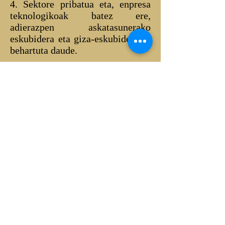
4. Sektore pribatua eta, enpresa
teknologikoak batez ere,
adierazpen askatasunerako
eskubidera eta giza-eskubideetara
behartuta daude.
a. Adierazpen honetan
jasotako printzipioek berdien
eragiten diote sektore
pribatuari.
b. Enpresek giza-eskubideak
errespetatu behar dituzte,
adierazpen-askatasunerako
eskubidea barne, eta
eskubide horien alde egin
behar dute, baita lege eta
arau nazionalek horiek
babesten ez dituztenean ere.