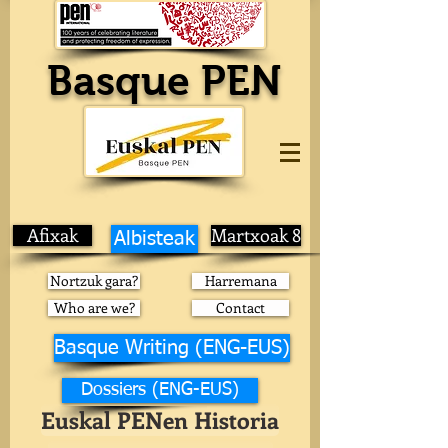
Basque PEN
Afixak
Martxoak 8
Albisteak
Nortzuk gara?
Harremana
Who are we?
Contact
Basque Writing (ENG-EUS)
Dossiers (ENG-EUS)
Euskal PENen Historia