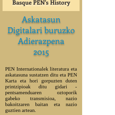
Basque PEN's History
Askatasun
Digitalari buruzko
Adierazpena
2015
PEN Internationalek literatura eta
askatasuna sustatzen ditu eta PEN
Karta eta hori gorpuzten duten
printzipioak ditu gidari -
pentsamenduaren oztoporik
gabeko transmisioa, nazio
bakoitzaren baitan eta nazio
guztien artean.