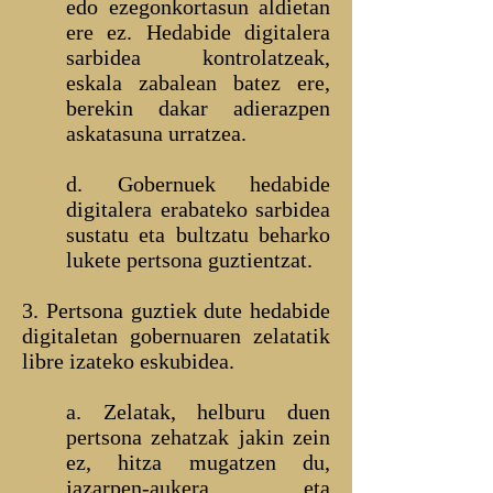
edo ezegonkortasun aldietan
ere ez. Hedabide digitalera
sarbidea kontrolatzeak,
eskala zabalean batez ere,
berekin dakar adierazpen
askatasuna urratzea.
d. Gobernuek hedabide
digitalera erabateko sarbidea
sustatu eta bultzatu beharko
lukete pertsona guztientzat.
3. Pertsona guztiek dute hedabide
digitaletan gobernuaren zelatatik
libre izateko eskubidea.
a. Zelatak, helburu duen
pertsona zehatzak jakin zein
ez, hitza mugatzen du,
jazarpen-aukera eta