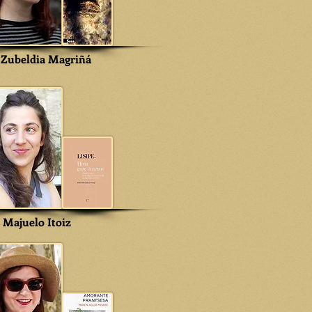
 Zubeldia Magriñá
i Majuelo Itoiz