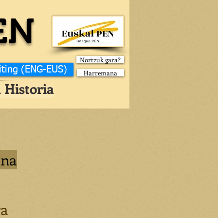
EN
Nortzuk gara?
iting (ENG-EUS)
Harremana
 Historia
una
ra