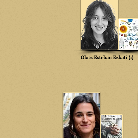
Olatz Esteban Ezkati (i)