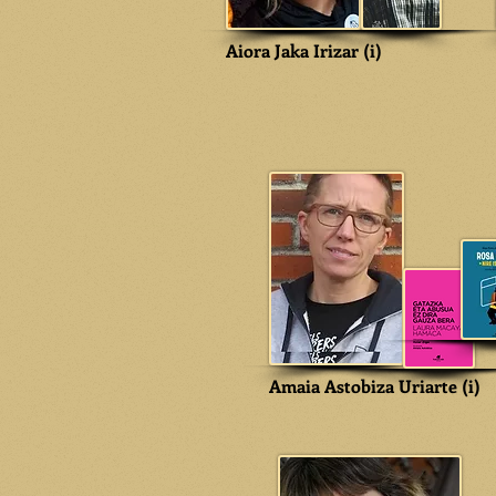
Aiora Jaka Irizar (i)
Amaia Astobiza Uriarte (i)