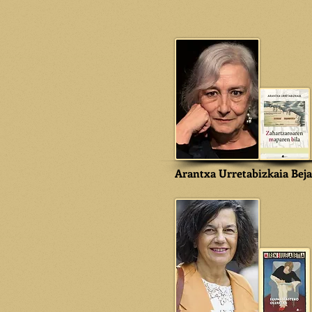
Arantxa Urretabizkaia Bej