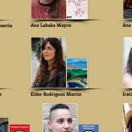
Ane Labaka Mayoz
Ane
barria
z
Eider Rodriguez Martin
Irat