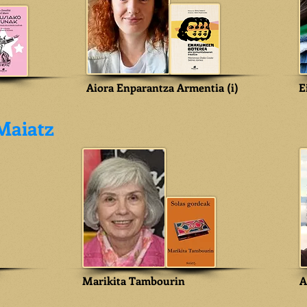
Aiora Enparantza Armentia (i)
E
Maiatz
Marikita Tambourin
A