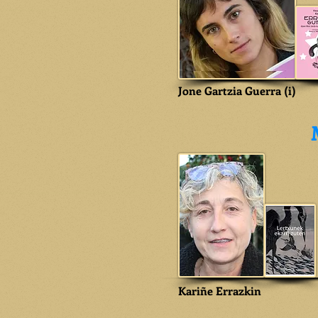
Jone Gartzia Guerra (i)
Kariñe Errazkin