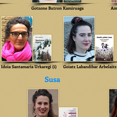
Gotzone Butron Kamiruaga
Am
Idoia Santamaria Urkaregi (i)
Goiatz Labandibar Arbelaitz
Susa