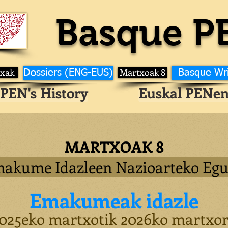
Basque P
ixak
Martxoak 8
Dossiers (ENG-EUS)
Basque Wr
PEN's History
Euskal PENen
MARTXOAK 8
akume Idazleen Nazioarteko Eg
Emak
umeak idazle
025eko martxotik 2026ko martxo