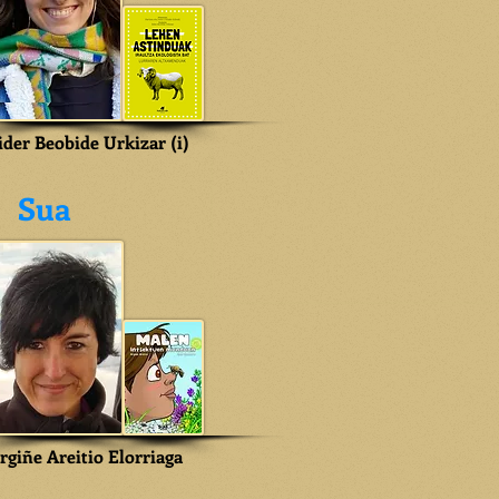
ider Beobide Urkizar (i)
Sua
rgiñe Areitio Elorriaga