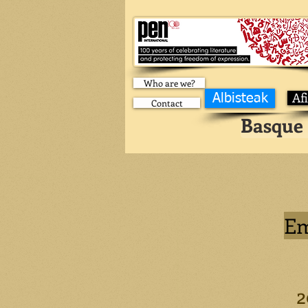
Who are we?
Af
Albisteak
Contact
Basque 
Em
2