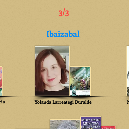
3/3
Ibaizabal
ria
Yolanda Larreategi Duralde