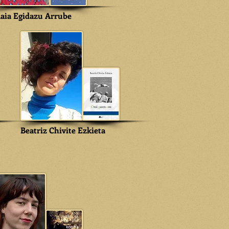
aia Egidazu Arrube
Beatriz Chivite Ezkieta