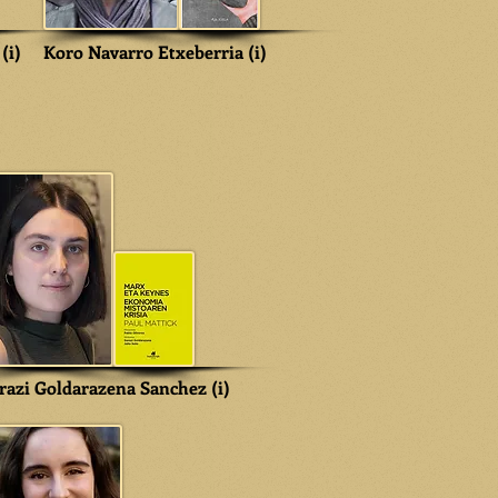
(i)
Koro Navarro Etxeberria (i)
razi Goldarazena Sanchez (i)