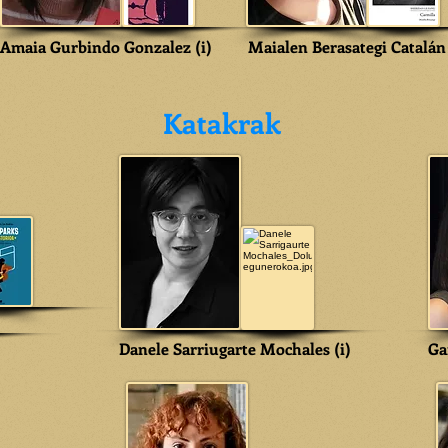
Amaia Gurbindo Gonzalez (i)
Maialen Berasategi Catalán 
Katakrak
Danele Sarriugarte Mochales (i)
Ga