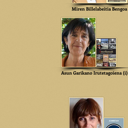
Miren Billelabeitia Bengoa
Asun Garikano Irutetagoiena (i)