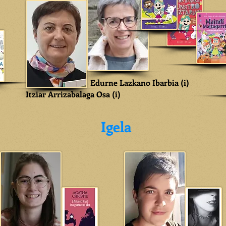
Edurne Lazkano Ibarbia (i)
Itziar Arrizabalaga Osa (i)
Igela