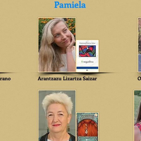
Pamiela
arano
Arantzazu Lizartza Saizar
O