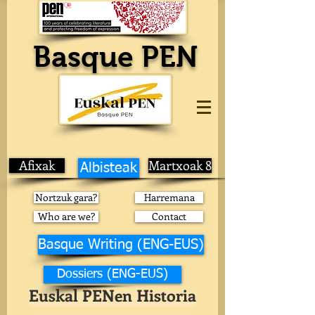
Basque PEN
Afixak
Martxoak 8
Albisteak
Nortzuk gara?
Harremana
Who are we?
Contact
Basque Writing (ENG-EUS)
Dossiers (ENG-EUS)
Euskal PENen Historia