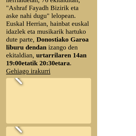
"Ashraf Fayadh Bizirik eta
aske nahi dugu" lelopean.
Euskal Herrian, hainbat euskal
idazlek eta musikarik hartuko
dute parte,
Donostiako Garoa
liburu dendan
izango den
ekitaldian,
urtarrilaren 14an
19:00etatik 20:30etara
.
Gehiago irakurri