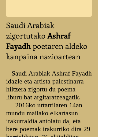
Saudi Arabiak
zigortutako
Ashraf
Fayadh
poetaren aldeko
kanpaina nazioartean
Saudi Arabiak Ashraf Fayadh
idazle eta artista palestinarra
hiltzera zigortu du poema
liburu bat argitaratzeagatik.
2016ko urtarrilaren 14an
mundu mailako elkartasun
irakurraldia antolatu da, eta
bere poemak irakurriko dira 29
herrialdetan, 76 ekitalditan,