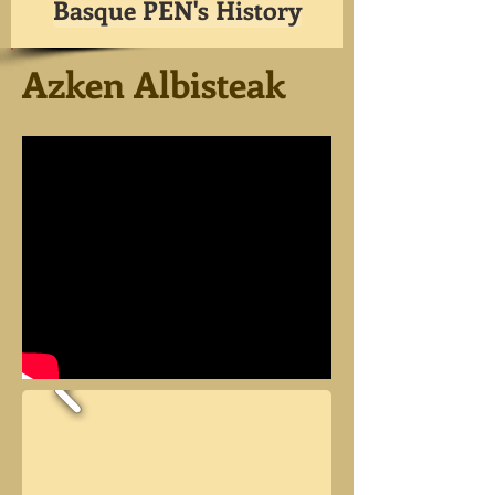
Basque PEN's History
Azken Albisteak