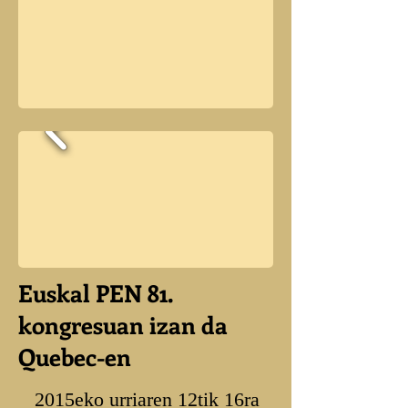
Euskal PEN 81.
kongresuan izan da
Quebec-en
2015eko urriaren 12tik 16ra