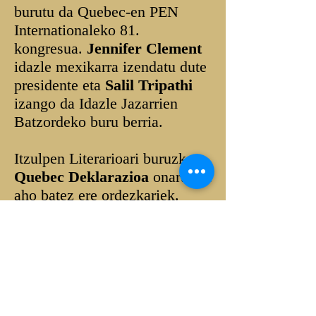
burutu da Quebec-en PEN
Internationaleko 81.
kongresua.
Jennifer Clement
idazle mexikarra izendatu dute
presidente eta
Salil Tripathi
izango da Idazle Jazarrien
Batzordeko buru berria.
Itzulpen Literarioari buruzko
Quebec Deklarazioa
onartu da
aho batez ere ordezkariek.
Munduko osoko 80
herrialdetatik bildutako 250
ordezkariek dei berezia egin
diete mendebaldeko gobernuei
erantzun
egokia eman